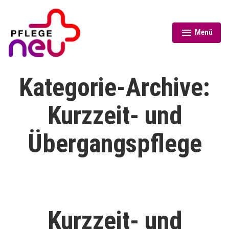
Zum
Inhalt
springen
Menü
aufgeklappt
zugeklappt
Pflege neu
Kategorie-Archive:
Kurzzeit- und
Übergangspflege
Kurzzeit- und