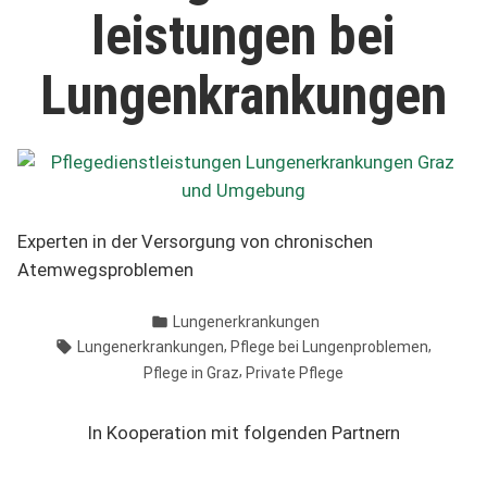
leistungen bei
Lungen­­krankungen
Experten in der Versorgung von chronischen
Atemwegsproblemen
Veröffentlicht
Lungenerkrankungen
in
Schlagwörter:
,
,
Lungenerkrankungen
Pflege bei Lungenproblemen
,
Pflege in Graz
Private Pflege
In Kooperation mit folgenden Partnern