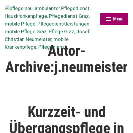
Zum
Inhalt
springen
Menü
aufgeklappt
zugeklappt
Pflege neu
Autor-
Archive:
j.neumeister
Kurzzeit- und
Übergangs­pflege in